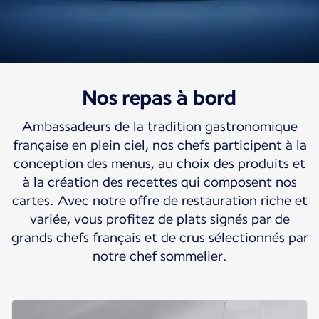
Nos repas à bord
Voyagez au cœur de
Ambassadeurs de la tradition gastronomique
la gastronomie
française en plein ciel, nos chefs participent à la
française
conception des menus, au choix des produits et
à la création des recettes qui composent nos
Air France fait de votre vol une parenthèse
cartes. Avec notre offre de restauration riche et
variée, vous profitez de plats signés par de
gourmande.
grands chefs français et de crus sélectionnés par
notre chef sommelier.