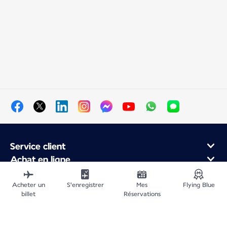
Service client
Achat en ligne
Programme de fidélité et partenaires
À propos d'Air France
Acheter un
S'enregistrer
Mes
Flying Blue
billet
Réservations
Application Mobile Air France
Vols au départ de
Vols vers la France