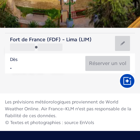
Pérou
Fort de France (FDF) - Lima (LIM)
Lima
Dès
18°C
Pérou
Réserver un vol
Durée du vol
Août
Les prévisions météorologiques proviennent de World
Weather Online. Air France-KLM n'est pas responsable de la
fiabilité de ces données.
© Textes et photographies : source EnVols