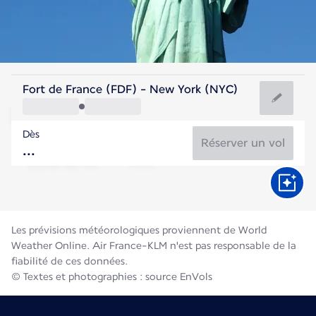
Etats-Unis
Fort de France (FDF) - New York (NYC)
New York
Dès
24°C
Etats-Unis
Réserver un vol
Durée du vol
Août
Les prévisions météorologiques proviennent de World
Weather Online. Air France-KLM n'est pas responsable de la
fiabilité de ces données.
© Textes et photographies : source EnVols