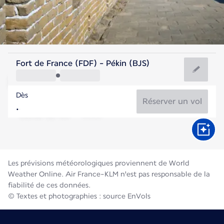
Chine
Fort de France (FDF) - Pékin (BJS)
Beijing
Dès
25°C
Chine
Réserver un vol
Durée du vol
Août
Les prévisions météorologiques proviennent de World
Weather Online. Air France-KLM n'est pas responsable de la
fiabilité de ces données.
© Textes et photographies : source EnVols