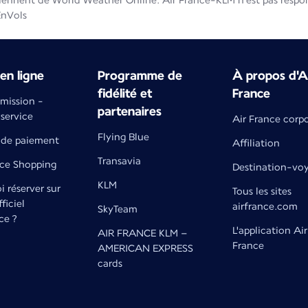
iennent de World Weather Online. Air France-KLM n'est pas respons
EnVols
en ligne
Programme de
À propos d'A
fidélité et
France
émission -
partenaires
 service
Air France corp
Flying Blue
de paiement
Affiliation
Transavia
nce Shopping
Destination-vo
KLM
 réserver sur
Tous les sites
fficiel
airfrance.com
SkyTeam
ce ?
L'application Air
AIR FRANCE KLM –
France
AMERICAN EXPRESS
cards