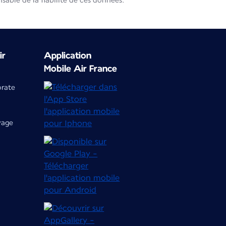
able de la fiabilité de ces données.
ir
Application
Mobile Air France
orate
yage