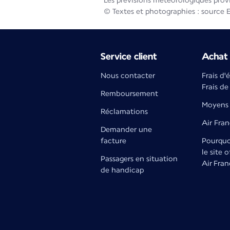
Les prévisions météorologiques prov
© Textes et photographies : source 
Service client
Achat 
Nous contacter
Frais d'
Frais de
Remboursement
Moyens 
Réclamations
Air Fra
Demander une
facture
Pourquoi
le site o
Passagers en situation
Air Fran
de handicap