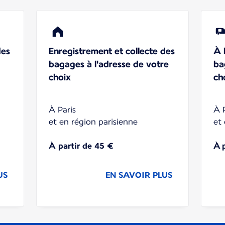
des
Enregistrement et collecte des
À l
bagages à l'adresse de votre
ba
choix
ch
À Paris
À 
et en région parisienne
et
À partir de 45 €
À 
US
EN SAVOIR PLUS