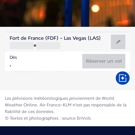
Etats-Unis
Fort de France (FDF) - Las Vegas (LAS)
Las Vegas
Dès
32°C
Etats-Unis
Réserver un vol
Durée du vol
Août
Les prévisions météorologiques proviennent de World
Weather Online. Air France-KLM n'est pas responsable de la
fiabilité de ces données.
© Textes et photographies : source EnVols