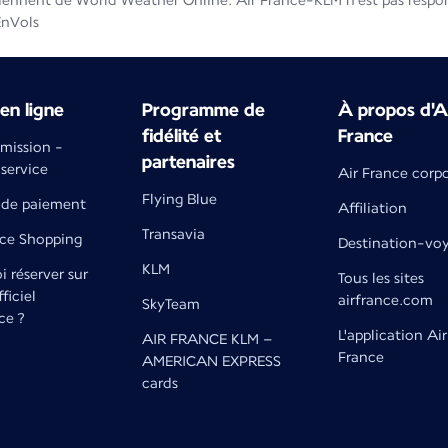
iennent de World Weather Online. Air France-KLM n'est pas respons
EnVols
en ligne
Programme de
À propos d'A
fidélité et
France
émission -
partenaires
 service
Air France corp
Flying Blue
de paiement
Affiliation
Transavia
nce Shopping
Destination-vo
KLM
 réserver sur
Tous les sites
fficiel
airfrance.com
SkyTeam
ce ?
L'application Air
AIR FRANCE KLM –
France
AMERICAN EXPRESS
cards