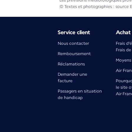
Les prévisions météorologiques prov
© Textes et photographies : source 
Service client
Achat 
Nous contacter
Frais d'
Frais de
Remboursement
Moyens 
Réclamations
Air Fra
Demander une
facture
Pourquoi
le site o
Passagers en situation
Air Fran
de handicap