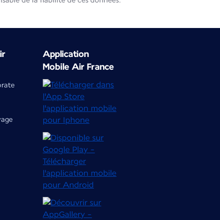
able de la fiabilité de ces données.
ir
Application
Mobile Air France
orate
yage